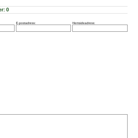
er:
0
E-postadress:
Hemsideadress: