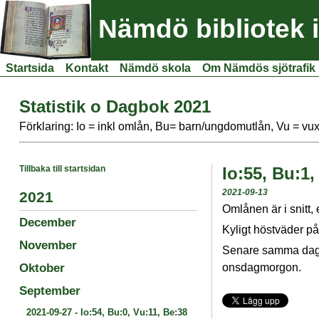
Nämdö bibliotek 
Startsida
Kontakt
Nämdö skola
Om Nämdös sjötrafik
Statistik o Dagbok 2021
Förklaring: Io = inkl omlån, Bu= barn/ungdomutlån, Vu = vu
Tillbaka till startsidan
Io:55, Bu:1,
2021-09-13
2021
Omlånen är i snitt,
December
Kyligt höstväder p
November
Senare samma dag p
Oktober
onsdagmorgon.
September
2021-09-27
-
Io:54, Bu:0, Vu:11, Be:38