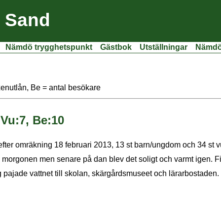
i Sand
Nämdö trygghetspunkt
Gästbok
Utställningar
Nämdöf
xenutlån, Be = antal besökare
 Vu:7, Be:10
 efter omräkning 18 februari 2013, 13 st barn/ungdom och 34 st 
å morgonen men senare på dan blev det soligt och varmt igen. F
ajade vattnet till skolan, skärgårdsmuseet och lärarbostaden