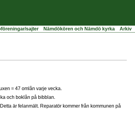
öreningar/sajter
Nämdökören och Nämdö kyrka
Arkiv
vuxen = 47 omlån varje vecka.
ika och boklån på bibblan.
. Detta är felanmält. Reparatör kommer från kommunen på