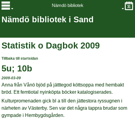
Nämdö bibliotek
Nämdö bibliotek i Sand
Statistik o Dagbok 2009
Tillbaka till startsidan
5u; 10b
2009-03-09
Anna från Vånö bjöd på jätttegod köttsoppa med hembakt
bröd. Ett femtiotal nyinköpta böcker katalogiserades.
Kulturpromenaden gick bl a till den jättestora ryssugnen i
närheten av Västerby. Sen var det några tappra brudar som
gympade i Hembygdsgården.