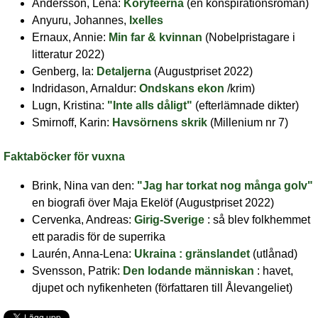
Andersson, Lena:
Koryfeerna
(en konspirationsroman)
Anyuru, Johannes,
Ixelles
Ernaux, Annie:
Min far & kvinnan
(Nobelpristagare i
litteratur 2022)
Genberg, Ia:
Detaljerna
(Augustpriset 2022)
Indridason, Arnaldur:
Ondskans ekon
/krim)
Lugn, Kristina:
"Inte alls dåligt"
(efterlämnade dikter)
Smirnoff, Karin:
Havsörnens skrik
(Millenium nr 7)
Faktaböcker för vuxna
Brink, Nina van den:
"Jag har torkat nog många golv"
en biografi över Maja Ekelöf (Augustpriset 2022)
Cervenka, Andreas:
Girig-Sverige
: så blev folkhemmet
ett paradis för de superrika
Laurén, Anna-Lena:
Ukraina : gränslandet
(utlånad)
Svensson, Patrik:
Den lodande människan
: havet,
djupet och nyfikenheten (författaren till Ålevangeliet)