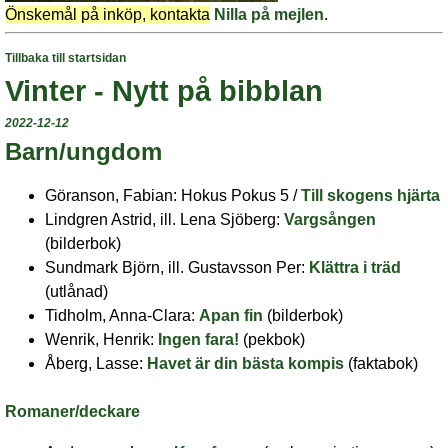
Önskemål på inköp, kontakta
Nilla på mejlen
.
Tillbaka till startsidan
Vinter - Nytt på bibblan
2022-12-12
Barn/ungdom
Göranson, Fabian: Hokus Pokus 5 /
Till skogens hjärta
Lindgren Astrid, ill. Lena Sjöberg:
Vargsången
(bilderbok)
Sundmark Björn, ill. Gustavsson Per:
Klättra i träd
(utlånad)
Tidholm, Anna-Clara:
Apan fin
(bilderbok)
Wenrik, Henrik:
Ingen fara!
(pekbok)
Åberg, Lasse:
Havet är din bästa kompis
(faktabok)
Romaner/deckare