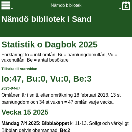
Nämdö bibliotek
Nämdö bibliotek i Sand
Statistik o Dagbok 2025
Förklaring: Io = inkl omlån, Bu= barn/ungdomutlån, Vu =
vuxenutlån, Be = antal besökare
Tillbaka till startsidan
Io:47, Bu:0, Vu:0, Be:3
2025-04-07
Omlånen är i snitt, efter omräkning 18 februari 2013, 13 st
barn/ungdom och 34 st vuxen = 47 omlån varje vecka.
Vecka 15 2025
Måndag 7/4 2025:
Bibblaöppet
kl 11-13. Soligt och vårkyligt.
Bibblan delvis obemannad.
Be:2