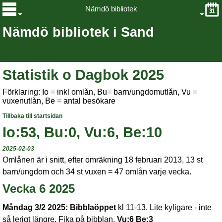
Nämdö bibliotek
Nämdö bibliotek i Sand
Statistik o Dagbok 2025
Förklaring: Io = inkl omlån, Bu= barn/ungdomutlån, Vu =
vuxenutlån, Be = antal besökare
Tillbaka till startsidan
Io:53, Bu:0, Vu:6, Be:10
2025-02-03
Omlånen är i snitt, efter omräkning 18 februari 2013, 13 st
barn/ungdom och 34 st vuxen = 47 omlån varje vecka.
Vecka 6 2025
Måndag 3/2 2025:
Bibblaöppet
kl 11-13. Lite kyligare - inte
så lerigt längre. Fika på bibblan.
Vu:6
Be:3