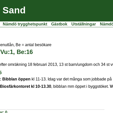
i Sand
Nämdö trygghetspunkt
Gästbok
Utställningar
Nämdöf
xenutlån, Be = antal besökare
 Vu:1, Be:16
 efter omräkning 18 februari 2013, 13 st barn/ungdom och 34 st 
5
:
Bibblan öppen
kl 11-13. Idag var det många som jobbade på sk
Biosfärkontoret kl 10-13.30
, bibblan mm öppet i byggstöket.
V
er:
0