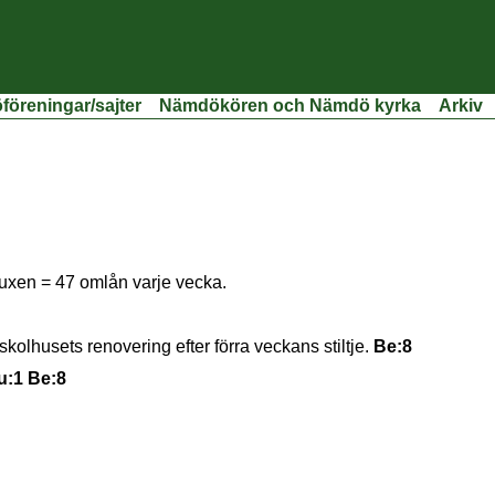
öreningar/sajter
Nämdökören och Nämdö kyrka
Arkiv
vuxen = 47 omlån varje vecka.
olhusets renovering efter förra veckans stiltje.
Be:8
u:1 Be:8