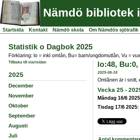
Nämdö bibliotek 
Startsida
Kontakt
Nämdö skola
Om Nämdös sjötrafik
Statistik o Dagbok 2025
Förklaring: Io = inkl omlån, Bu= barn/ungdomutlån, Vu = vu
Tillbaka till startsidan
Io:48, Bu:0,
2025-06-16
2025
Omlånen är i snitt,
December
Vecka 25 - 202
November
Måndag 16/6 2025
Oktober
Tisdag 17/6 2025: 
September
Augusti
Juli
Antal kommentar