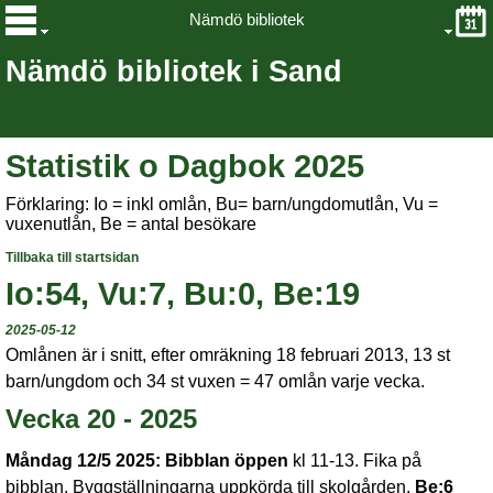
Nämdö bibliotek
Nämdö bibliotek i Sand
Statistik o Dagbok 2025
Förklaring: Io = inkl omlån, Bu= barn/ungdomutlån, Vu =
vuxenutlån, Be = antal besökare
Tillbaka till startsidan
Io:54, Vu:7, Bu:0, Be:19
2025-05-12
Omlånen är i snitt, efter omräkning 18 februari 2013, 13 st
barn/ungdom och 34 st vuxen = 47 omlån varje vecka.
Vecka 20 - 2025
Måndag 12/5 2025:
Bibblan öppen
kl 11-13. Fika på
bibblan. Byggställningarna uppkörda till skolgården.
Be:6