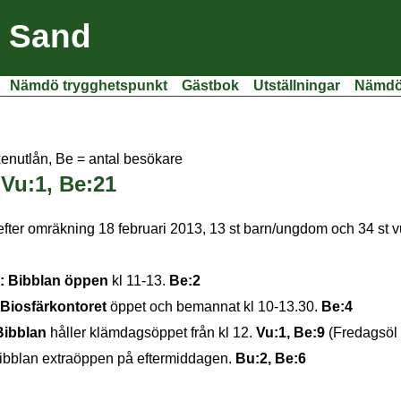
i Sand
Nämdö trygghetspunkt
Gästbok
Utställningar
Nämdöf
xenutlån, Be = antal besökare
 Vu:1, Be:21
 efter omräkning 18 februari 2013, 13 st barn/ungdom och 34 st 
:
Bibblan öppen
kl 11-13.
Be:2
Biosfärkontoret
öppet och bemannat kl 10-13.30.
Be:4
Bibblan
håller klämdagsöppet från kl 12.
Vu:1, Be:9
(Fredagsöl 
ibblan extraöppen på eftermiddagen.
Bu:2, Be:6