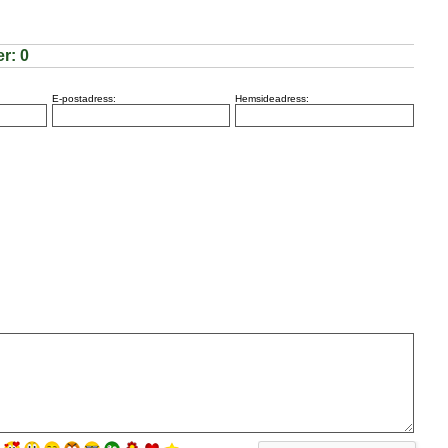
er:
0
E-postadress:
Hemsideadress: