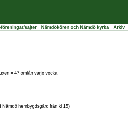
öreningar/sajter
Nämdökören och Nämdö kyrka
Arkiv
vuxen = 47 omlån varje vecka.
i Nämdö hembygdsgård från kl 15)