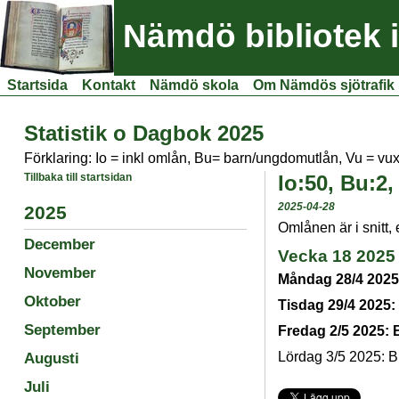
Nämdö bibliotek 
Startsida
Kontakt
Nämdö skola
Om Nämdös sjötrafik
Statistik o Dagbok 2025
Förklaring: Io = inkl omlån, Bu= barn/ungdomutlån, Vu = vu
Tillbaka till startsidan
Io:50, Bu:2,
2025-04-28
2025
Omlånen är i snitt,
December
Vecka 18 2025
November
Måndag 28/4 2025
Oktober
Tisdag 29/4 2025:
September
Fredag 2/5 2025: 
Augusti
Lördag 3/5 2025: B
Juli