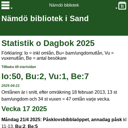
Nämdö bibliotek
Nämdö bibliotek i Sand
Statistik o Dagbok 2025
Förklaring: Io = inkl omlån, Bu= barn/ungdomutlån, Vu =
vuxenutlån, Be = antal besökare
Tillbaka till startsidan
Io:50, Bu:2, Vu:1, Be:7
2025-04-21
Omlånen är i snitt, efter omräkning 18 februari 2013, 13 st
barn/ungdom och 34 st vuxen = 47 omlån varje vecka.
Vecka 17 2025
Måndag 21/4 2025:
Påsklovsbibblaöppet, annadag påsk
kl
11-13.
Bu:2
,
Be:5